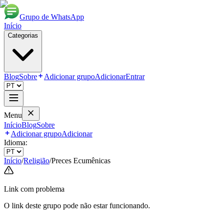
Grupo de WhatsApp
Início
Categorias
Blog
Sobre
Adicionar grupo
Adicionar
Entrar
Menu
Início
Blog
Sobre
Adicionar grupo
Adicionar
Idioma:
Início
/
Religião
/
Preces Ecumênicas
Link com problema
O link deste grupo pode não estar funcionando.