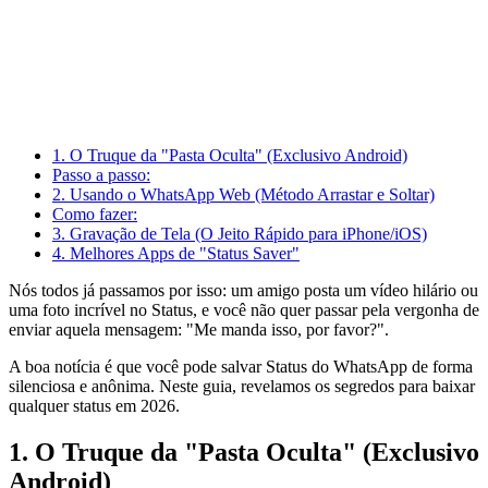
1. O Truque da "Pasta Oculta" (Exclusivo Android)
Passo a passo:
2. Usando o WhatsApp Web (Método Arrastar e Soltar)
Como fazer:
3. Gravação de Tela (O Jeito Rápido para iPhone/iOS)
4. Melhores Apps de "Status Saver"
Nós todos já passamos por isso: um amigo posta um vídeo hilário ou
uma foto incrível no Status, e você não quer passar pela vergonha de
enviar aquela mensagem: "Me manda isso, por favor?".
A boa notícia é que você pode salvar Status do WhatsApp de forma
silenciosa e anônima. Neste guia, revelamos os segredos para baixar
qualquer status em 2026.
1. O Truque da "Pasta Oculta" (Exclusivo
Android)