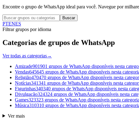
Encontre o grupo de WhatsApp ideal para você. Navegue por milhares
Buscar
PT
EN
ES
Filtrar grupos por idioma
Categorias de grupos de WhatsApp
Ver todas as categorias
→
Amizade
901
901
grupos de WhatsApp disponíveis nesta catego
Vendas
645
645
grupos de WhatsApp disponíveis nesta categori
Religião
470
470
grupos de WhatsApp disponíveis nesta categor
Notícias
341
341
grupos de WhatsApp disponíveis nesta categor
Figurinhas
340
340
grupos de WhatsApp disponíveis nesta categ
Divulgação
324
324
grupos de WhatsApp disponíveis nesta cate
Games
323
323
grupos de WhatsApp disponíveis nesta categori
Música
310
310
grupos de WhatsApp disponíveis nesta categori
Ver mais