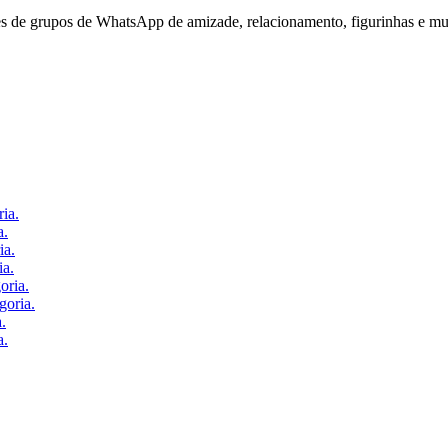
 de grupos de WhatsApp de amizade, relacionamento, figurinhas e mui
ria
.
a
.
ia
.
ia
.
oria
.
goria
.
a
.
a
.