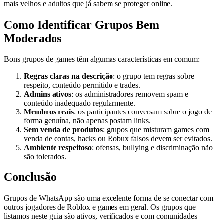
mais velhos e adultos que já sabem se proteger online.
Como Identificar Grupos Bem
Moderados
Bons grupos de games têm algumas características em comum:
Regras claras na descrição
: o grupo tem regras sobre
respeito, conteúdo permitido e trades.
Admins ativos
: os administradores removem spam e
conteúdo inadequado regularmente.
Membros reais
: os participantes conversam sobre o jogo de
forma genuína, não apenas postam links.
Sem venda de produtos
: grupos que misturam games com
venda de contas, hacks ou Robux falsos devem ser evitados.
Ambiente respeitoso
: ofensas, bullying e discriminação não
são tolerados.
Conclusão
Grupos de WhatsApp são uma excelente forma de se conectar com
outros jogadores de Roblox e games em geral. Os grupos que
listamos neste guia são ativos, verificados e com comunidades