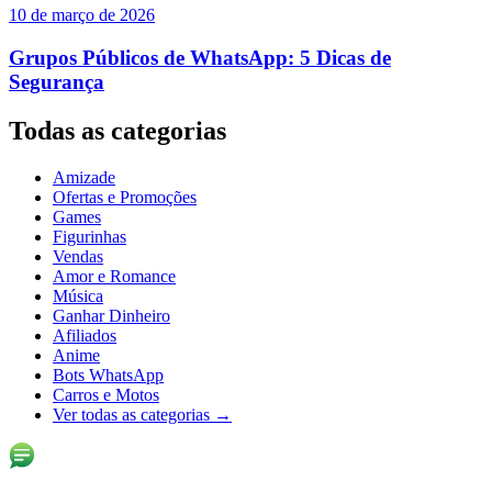
10 de março de 2026
Grupos Públicos de WhatsApp: 5 Dicas de
Segurança
Todas as categorias
Amizade
Ofertas e Promoções
Games
Figurinhas
Vendas
Amor e Romance
Música
Ganhar Dinheiro
Afiliados
Anime
Bots WhatsApp
Carros e Motos
Ver todas as categorias
→