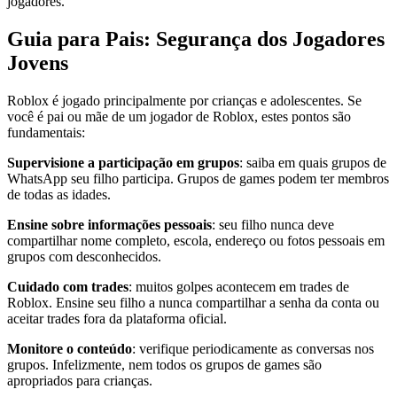
jogadores.
Guia para Pais: Segurança dos Jogadores
Jovens
Roblox é jogado principalmente por crianças e adolescentes. Se
você é pai ou mãe de um jogador de Roblox, estes pontos são
fundamentais:
Supervisione a participação em grupos
: saiba em quais grupos de
WhatsApp seu filho participa. Grupos de games podem ter membros
de todas as idades.
Ensine sobre informações pessoais
: seu filho nunca deve
compartilhar nome completo, escola, endereço ou fotos pessoais em
grupos com desconhecidos.
Cuidado com trades
: muitos golpes acontecem em trades de
Roblox. Ensine seu filho a nunca compartilhar a senha da conta ou
aceitar trades fora da plataforma oficial.
Monitore o conteúdo
: verifique periodicamente as conversas nos
grupos. Infelizmente, nem todos os grupos de games são
apropriados para crianças.