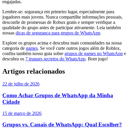
engajadas.
Lembre-se: segurança em primeiro lugar, especialmente para
jogadores mais jovens. Nunca compartilhe informações pessoais,
desconfie de promessas de Robux gratis e sempre verifique a
qualidade do grupo antes de participar ativamente. Leia também
nossas
dicas de segurança para grupos de WhatsApp
.
Explore os grupos acima e descubra mais comunidades na nossa
categoria de
games
. Se você curte outros jogos além de Roblox,
confira também nosso guia sobre
grupos de games no WhatsApp
e
descubra os
7 truques secretos do WhatsApp
. Bom jogo!
Artigos relacionados
22 de julho de 2026
Como Achar Grupos de WhatsApp da Minha
Cidade
15 de março de 2026
Grupos vs. Canais de WhatsApp: Qual Escolher?