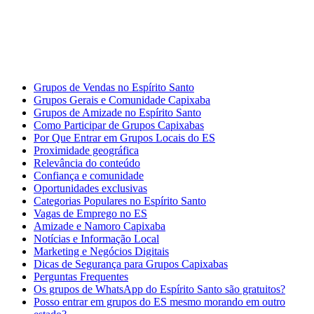
Grupos de Vendas no Espírito Santo
Grupos Gerais e Comunidade Capixaba
Grupos de Amizade no Espírito Santo
Como Participar de Grupos Capixabas
Por Que Entrar em Grupos Locais do ES
Proximidade geográfica
Relevância do conteúdo
Confiança e comunidade
Oportunidades exclusivas
Categorias Populares no Espírito Santo
Vagas de Emprego no ES
Amizade e Namoro Capixaba
Notícias e Informação Local
Marketing e Negócios Digitais
Dicas de Segurança para Grupos Capixabas
Perguntas Frequentes
Os grupos de WhatsApp do Espírito Santo são gratuitos?
Posso entrar em grupos do ES mesmo morando em outro