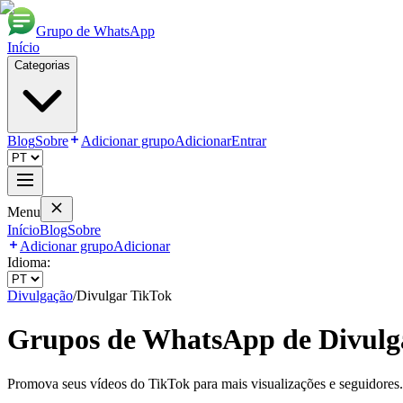
Grupo de WhatsApp
Início
Categorias
Blog
Sobre
Adicionar grupo
Adicionar
Entrar
Menu
Início
Blog
Sobre
Adicionar grupo
Adicionar
Idioma:
Divulgação
/
Divulgar TikTok
Grupos de WhatsApp de
Divulg
Promova seus vídeos do TikTok para mais visualizações e seguidores.