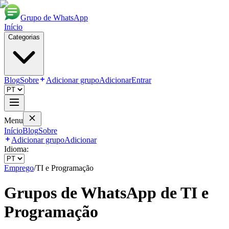
Grupo de WhatsApp
Início
Categorias
Blog
Sobre
Adicionar grupo
Adicionar
Entrar
Menu
Início
Blog
Sobre
Adicionar grupo
Adicionar
Idioma:
Emprego
/
TI e Programação
Grupos de WhatsApp de
TI e
Programação