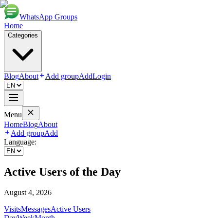
WhatsApp Groups
Home
Categories
Blog
About
Add group
Add
Login
Menu
Home
Blog
About
Add group
Add
Language:
Active Users
of the Day
August 4, 2026
Visits
Messages
Active Users
Day
Week
Month