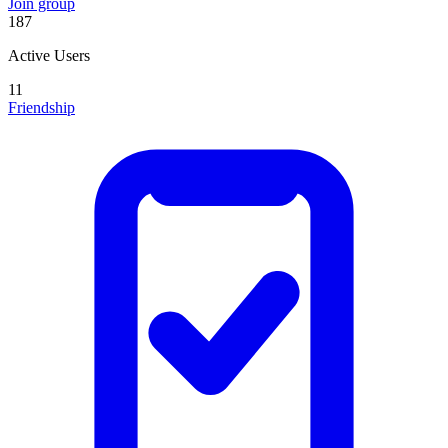
Join group
187
Active Users
11
Friendship