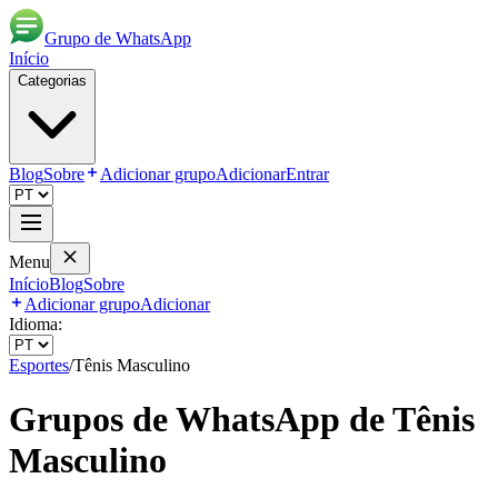
Grupo de WhatsApp
Início
Categorias
Blog
Sobre
Adicionar grupo
Adicionar
Entrar
Menu
Início
Blog
Sobre
Adicionar grupo
Adicionar
Idioma:
Esportes
/
Tênis Masculino
Grupos de WhatsApp de
Tênis
Masculino