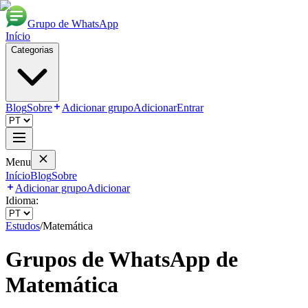
Grupo de WhatsApp
Início
Categorias
Blog
Sobre
Adicionar grupo
Adicionar
Entrar
Menu
Início
Blog
Sobre
Adicionar grupo
Adicionar
Idioma:
Estudos
/
Matemática
Grupos de WhatsApp de
Matemática