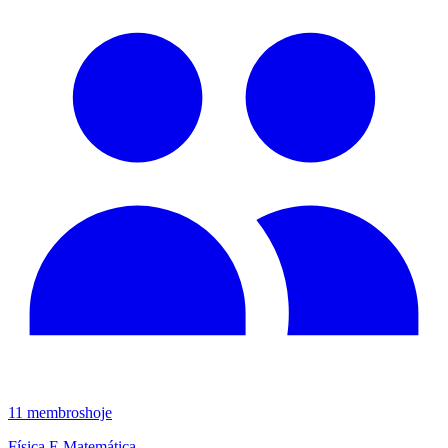
11
membros
hoje
Física E Matemática