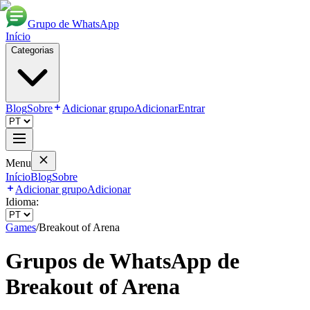
Grupo de WhatsApp
Início
Categorias
Blog
Sobre
Adicionar grupo
Adicionar
Entrar
Menu
Início
Blog
Sobre
Adicionar grupo
Adicionar
Idioma:
Games
/
Breakout of Arena
Grupos de WhatsApp de
Breakout of Arena