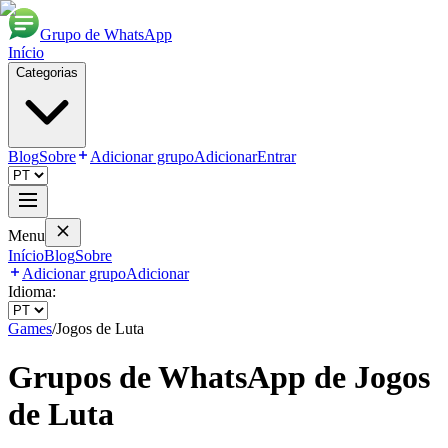
Grupo de WhatsApp
Início
Categorias
Blog
Sobre
Adicionar grupo
Adicionar
Entrar
Menu
Início
Blog
Sobre
Adicionar grupo
Adicionar
Idioma:
Games
/
Jogos de Luta
Grupos de WhatsApp de
Jogos
de Luta