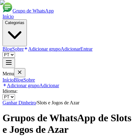
Grupo de WhatsApp
Início
Categorias
Blog
Sobre
Adicionar grupo
Adicionar
Entrar
Menu
Início
Blog
Sobre
Adicionar grupo
Adicionar
Idioma:
Ganhar Dinheiro
/
Slots e Jogos de Azar
Grupos de WhatsApp de
Slots
e Jogos de Azar