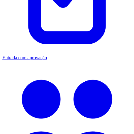
Entrada com aprovação