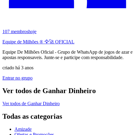
107
membros
hoje
Equipe de Milhões ® 🦅🚀 OFICIAL
Equipe De Milhões Oficial - Grupo de WhatsApp de jogos de azar e
apostas responsaveis. Junte-se e participe com responsabilidade.
criado há 3 anos
Entrar no grupo
Ver todos de
Ganhar Dinheiro
Ver todos de
Ganhar Dinheiro
Todas as categorias
Amizade
Ofertas e Promoções