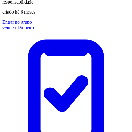
responsabilidade.
criado há 6 meses
Entrar no grupo
Ganhar Dinheiro