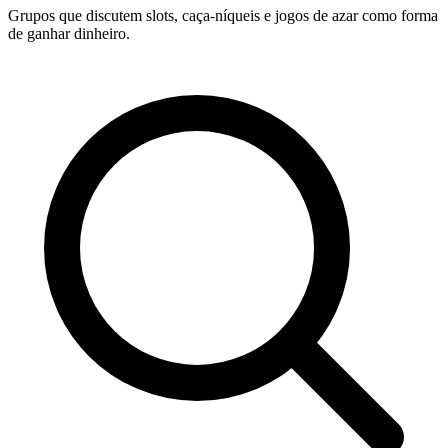
Grupos que discutem slots, caça-níqueis e jogos de azar como forma
de ganhar dinheiro.