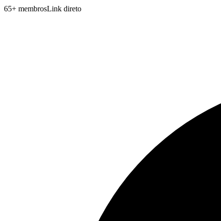
65
+
membros
Link direto