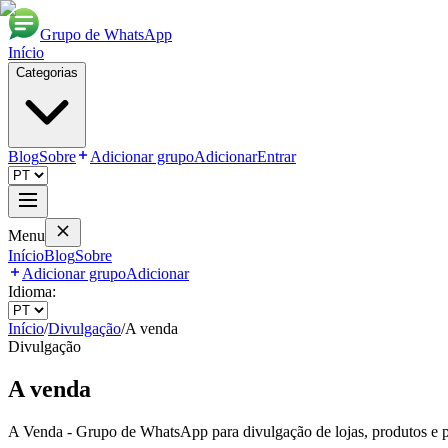
Grupo de WhatsApp
Início
Categorias
Blog
Sobre
Adicionar grupo
Adicionar
Entrar
Menu
Início
Blog
Sobre
Adicionar grupo
Adicionar
Idioma:
Início
/
Divulgação
/
A venda
Divulgação
A venda
A Venda - Grupo de WhatsApp para divulgação de lojas, produtos e