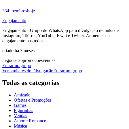
334
membros
hoje
Engajamento
Engajamento - Grupo de WhatsApp para divulgação de links de
Instagram, TikTok, YouTube, Kwai e Twitter. Aumente seu
engajamento nas redes.
criado há 3 meses
negociacao
promocoes
vendas
Entrar no grupo
Ver similares de
Divulgação
Entrar no grupo
Todas as categorias
Amizade
Ofertas e Promoções
Games
Figurinhas
Vendas
Amor e Romance
Música