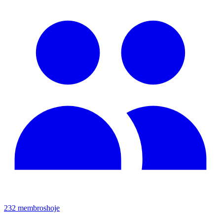
232
membros
hoje