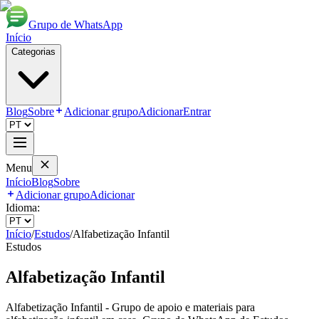
Grupo de WhatsApp
Início
Categorias
Blog
Sobre
Adicionar grupo
Adicionar
Entrar
Menu
Início
Blog
Sobre
Adicionar grupo
Adicionar
Idioma:
Início
/
Estudos
/
Alfabetização Infantil
Estudos
Alfabetização Infantil
Alfabetização Infantil - Grupo de apoio e materiais para