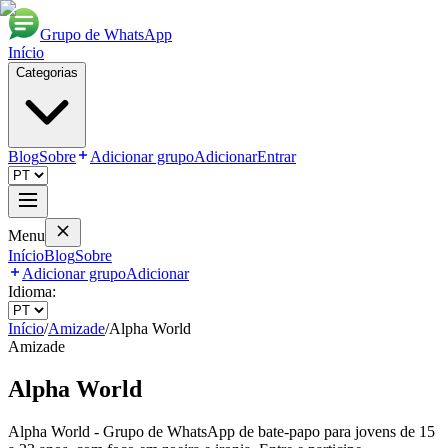
Grupo de WhatsApp
Início
Categorias
Blog
Sobre
Adicionar grupo
Adicionar
Entrar
Menu
Início
Blog
Sobre
Adicionar grupo
Adicionar
Idioma:
Início
/
Amizade
/
Alpha World
Amizade
Alpha World
Alpha World - Grupo de WhatsApp de bate-papo para jovens de 15