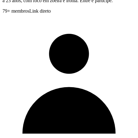
a 23 anos, com foco em zoeira e ironia. Entre e participe.
79
+
membros
Link direto