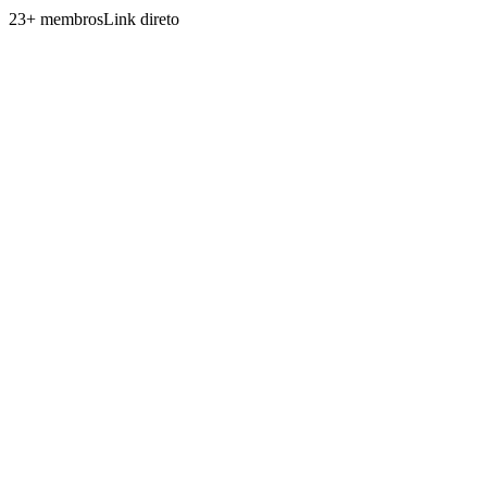
23
+
membros
Link direto