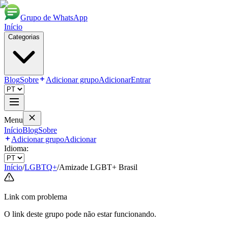
Grupo de WhatsApp
Início
Categorias
Blog
Sobre
Adicionar grupo
Adicionar
Entrar
Menu
Início
Blog
Sobre
Adicionar grupo
Adicionar
Idioma:
Início
/
LGBTQ+
/
Amizade LGBT+ Brasil
Link com problema
O link deste grupo pode não estar funcionando.