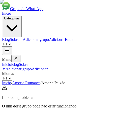
Grupo de WhatsApp
Início
Categorias
Blog
Sobre
Adicionar grupo
Adicionar
Entrar
Menu
Início
Blog
Sobre
Adicionar grupo
Adicionar
Idioma:
Início
/
Amor e Romance
/
Amor e Paixão
Link com problema
O link deste grupo pode não estar funcionando.