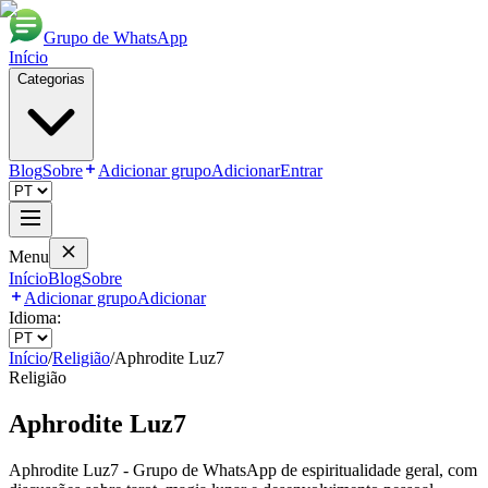
Grupo de WhatsApp
Início
Categorias
Blog
Sobre
Adicionar grupo
Adicionar
Entrar
Menu
Início
Blog
Sobre
Adicionar grupo
Adicionar
Idioma:
Início
/
Religião
/
Aphrodite Luz7
Religião
Aphrodite Luz7
Aphrodite Luz7 - Grupo de WhatsApp de espiritualidade geral, com