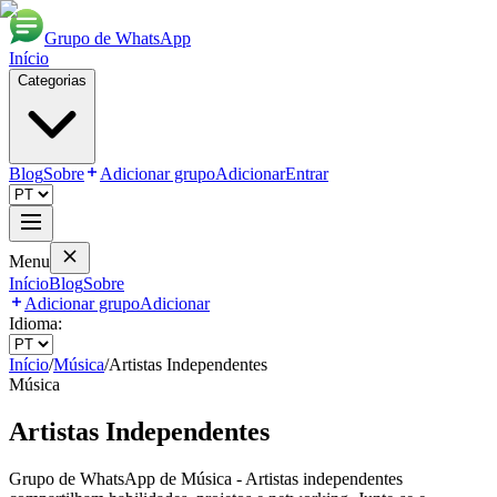
Grupo de WhatsApp
Início
Categorias
Blog
Sobre
Adicionar grupo
Adicionar
Entrar
Menu
Início
Blog
Sobre
Adicionar grupo
Adicionar
Idioma:
Início
/
Música
/
Artistas Independentes
Música
Artistas Independentes
Grupo de WhatsApp de Música - Artistas independentes