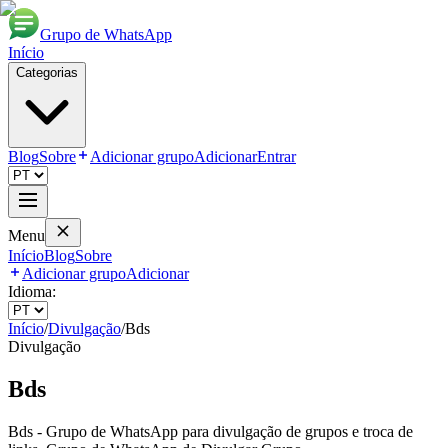
Grupo de WhatsApp
Início
Categorias
Blog
Sobre
Adicionar grupo
Adicionar
Entrar
Menu
Início
Blog
Sobre
Adicionar grupo
Adicionar
Idioma:
Início
/
Divulgação
/
Bds
Divulgação
Bds
Bds - Grupo de WhatsApp para divulgação de grupos e troca de