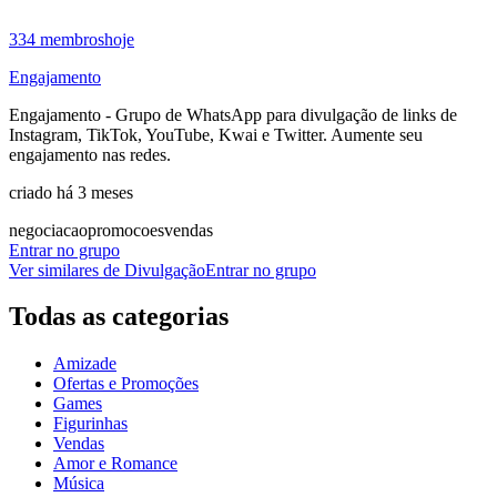
334
membros
hoje
Engajamento
Engajamento - Grupo de WhatsApp para divulgação de links de
Instagram, TikTok, YouTube, Kwai e Twitter. Aumente seu
engajamento nas redes.
criado há 3 meses
negociacao
promocoes
vendas
Entrar no grupo
Ver similares de
Divulgação
Entrar no grupo
Todas as categorias
Amizade
Ofertas e Promoções
Games
Figurinhas
Vendas
Amor e Romance
Música