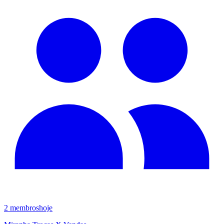
2
membros
hoje