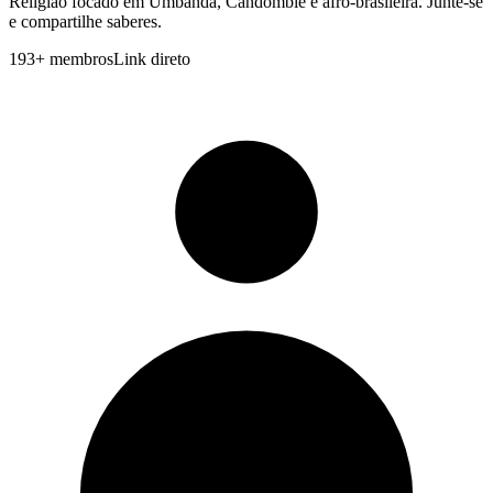
Religiao focado em Umbanda, Candomble e afro-brasileira. Junte-se
e compartilhe saberes.
193
+
membros
Link direto