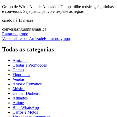
Grupo de WhatsApp de Amizade - Compartilhe músicas, figurinhas
e conversas. Seja participativo e respeite as regras.
criado há 11 meses
conversas
figurinhas
musica
Entrar no grupo
Ver similares de
Amizade
Entrar no grupo
Todas as categorias
Amizade
Ofertas e Promoções
Games
Figurinhas
Vendas
Amor e Romance
Música
Ganhar Dinheiro
Afiliados
Anime
Bots WhatsApp
Carros e Motos
Ver todas as categorias
→