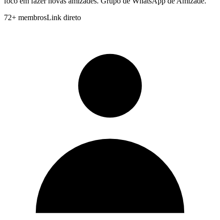
foco em fazer novas amizades. Grupo de WhatsApp de Amizade.
72
+
membros
Link direto