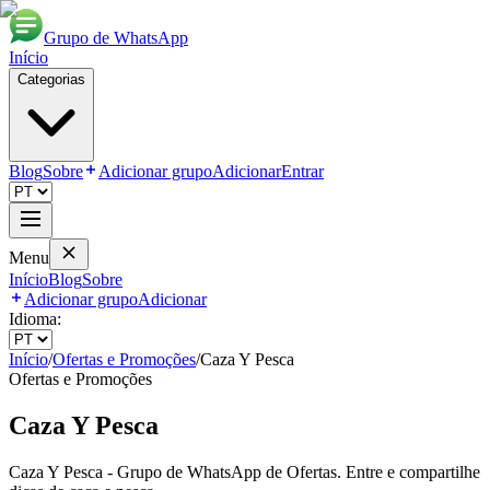
Grupo de WhatsApp
Início
Categorias
Blog
Sobre
Adicionar grupo
Adicionar
Entrar
Menu
Início
Blog
Sobre
Adicionar grupo
Adicionar
Idioma:
Início
/
Ofertas e Promoções
/
Caza Y Pesca
Ofertas e Promoções
Caza Y Pesca
Caza Y Pesca - Grupo de WhatsApp de Ofertas. Entre e compartilhe