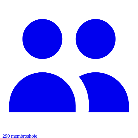
290
membros
hoje