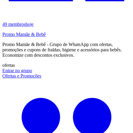
49
membros
hoje
Promo Mamãe & Bebê
Promo Mamãe & Bebê - Grupo de WhatsApp com ofertas,
promoções e cupons de fraldas, higiene e acessórios para bebês.
Economize com descontos exclusivos.
ofertas
Entrar no grupo
Ofertas e Promoções