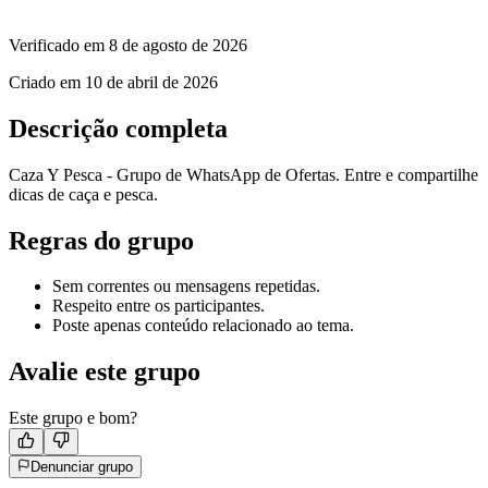
Verificado em
8 de agosto de 2026
Criado em
10 de abril de 2026
Descrição completa
Caza Y Pesca - Grupo de WhatsApp de Ofertas. Entre e compartilhe
dicas de caça e pesca.
Regras do grupo
Sem correntes ou mensagens repetidas.
Respeito entre os participantes.
Poste apenas conteúdo relacionado ao tema.
Avalie este grupo
Este grupo e bom?
Denunciar grupo