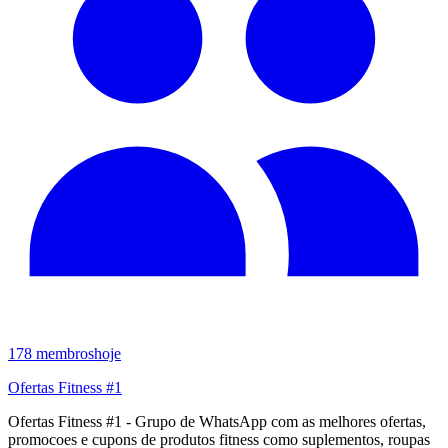
178
membros
hoje
Ofertas Fitness #1
Ofertas Fitness #1 - Grupo de WhatsApp com as melhores ofertas,
promocoes e cupons de produtos fitness como suplementos, roupas