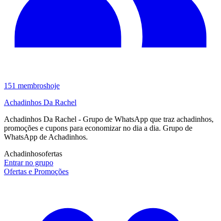
151
membros
hoje
Achadinhos Da Rachel
Achadinhos Da Rachel - Grupo de WhatsApp que traz achadinhos,
promoções e cupons para economizar no dia a dia. Grupo de
WhatsApp de Achadinhos.
Achadinhos
ofertas
Entrar no grupo
Ofertas e Promoções