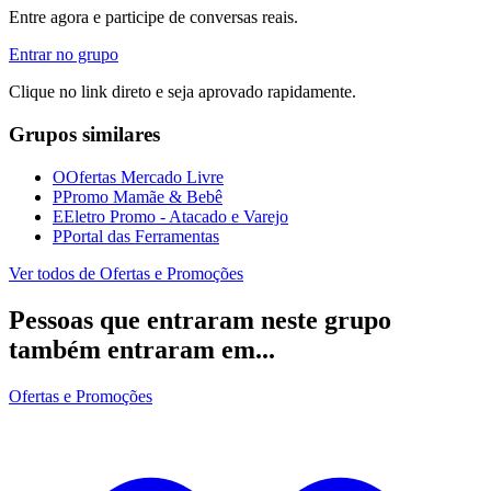
Entre agora e participe de conversas reais.
Entrar no grupo
Clique no link direto e seja aprovado rapidamente.
Grupos similares
O
Ofertas Mercado Livre
P
Promo Mamãe & Bebê
E
Eletro Promo - Atacado e Varejo
P
Portal das Ferramentas
Ver todos de
Ofertas e Promoções
Pessoas que entraram neste grupo
também entraram em...
Ofertas e Promoções