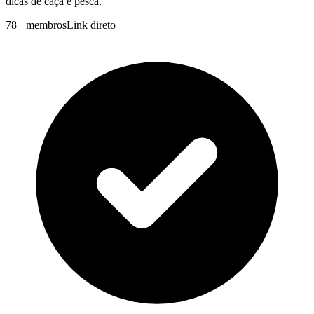
dicas de caça e pesca.
78
+
membros
Link direto