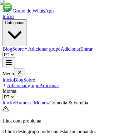
Grupo de WhatsApp
Início
Categorias
Blog
Sobre
Adicionar grupo
Adicionar
Entrar
Menu
Início
Blog
Sobre
Adicionar grupo
Adicionar
Idioma:
Início
/
Humor e Memes
/
Comédia & Família
Link com problema
O link deste grupo pode não estar funcionando.