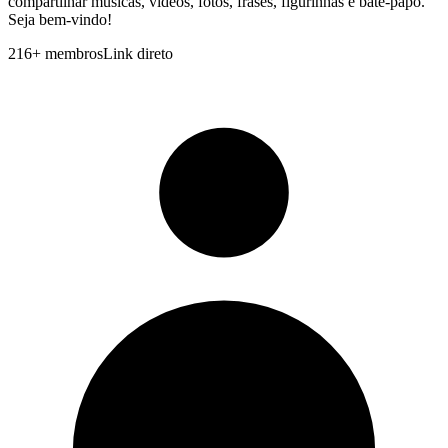
compartilhar músicas, vídeos, fotos, frases, figurinhas e bate‑papo.
Seja bem‑vindo!
216
+
membros
Link direto