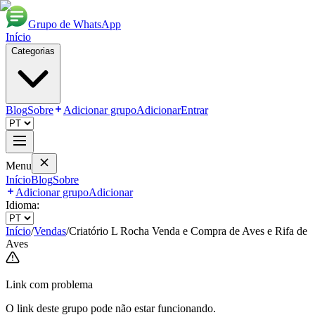
Grupo de WhatsApp
Início
Categorias
Blog
Sobre
Adicionar grupo
Adicionar
Entrar
Menu
Início
Blog
Sobre
Adicionar grupo
Adicionar
Idioma:
Início
/
Vendas
/
Criatório L Rocha Venda e Compra de Aves e Rifa de
Aves
Link com problema
O link deste grupo pode não estar funcionando.