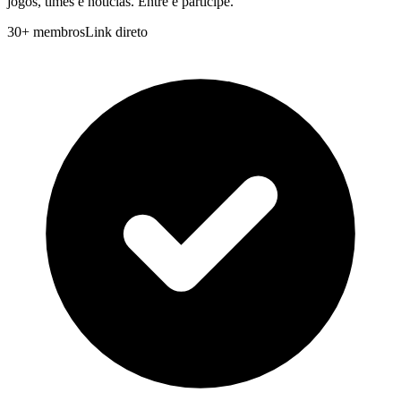
jogos, times e notícias. Entre e participe.
30
+
membros
Link direto