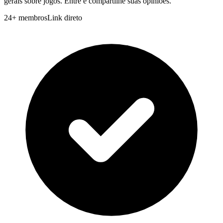
gerais sobre jogos. Entre e compartilhe suas opinioes.
24
+
membros
Link direto