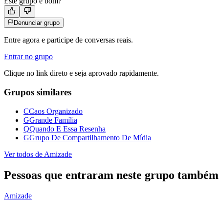
Este grupo e bom?
Denunciar grupo
Entre agora e participe de conversas reais.
Entrar no grupo
Clique no link direto e seja aprovado rapidamente.
Grupos similares
C
Caos Organizado
G
Grande Família
Q
Quando E Essa Resenha
G
Grupo De Compartilhamento De Mídia
Ver todos de
Amizade
Pessoas que entraram neste grupo também
Amizade