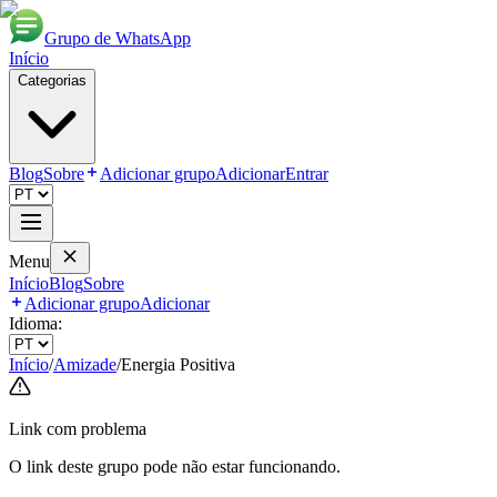
Grupo de WhatsApp
Início
Categorias
Blog
Sobre
Adicionar grupo
Adicionar
Entrar
Menu
Início
Blog
Sobre
Adicionar grupo
Adicionar
Idioma:
Início
/
Amizade
/
Energia Positiva
Link com problema
O link deste grupo pode não estar funcionando.