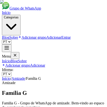
Grupo de WhatsApp
Início
Categorias
Blog
Sobre
Adicionar grupo
Adicionar
Entrar
Menu
Início
Blog
Sobre
Adicionar grupo
Adicionar
Idioma:
Início
/
Amizade
/
Família G
Amizade
Família G
Familia G - Grupo de WhatsApp de amizade. Bem-vindo ao espaco