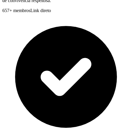
de convivencia respeitosa.
657
+
membros
Link direto