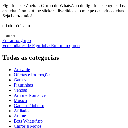
Figurinhas e Zueira - Grupo de WhatsApp de figurinhas engraçadas
e zueira. Compartilhe stickers divertidos e participe das brincadeiras.
Seja bem-vindo!
criado há 1 ano
Humor
Entrar no grupo
Ver similares de
Figurinhas
Entrar no grupo
Todas as categorias
Amizade
Ofertas e Promoções
Games
Figurinhas
Vendas
Amor e Romance
Música
Ganhar Dinheiro
Afiliados
Anime
Bots WhatsApp
Carros e Motos