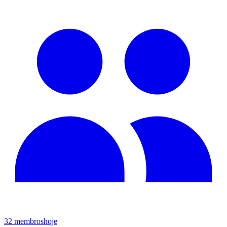
32
membros
hoje