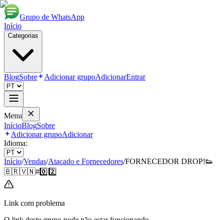
Grupo de WhatsApp
Início
Categorias
Blog
Sobre
Adicionar grupo
Adicionar
Entrar
Menu
Início
Blog
Sobre
Adicionar grupo
Adicionar
Idioma:
Início
/
Vendas
/
Atacado e Fornecedores
/
FORNECEDOR DROP!👟
🇧🇷🇻🇳#0️⃣2️⃣
Link com problema
O link deste grupo pode não estar funcionando.