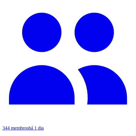
344
membros
há 1 dia