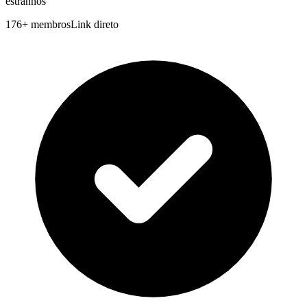
estranhos
176
+
membros
Link direto