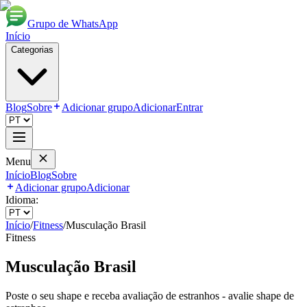
Grupo de WhatsApp
Início
Categorias
Blog
Sobre
Adicionar grupo
Adicionar
Entrar
Menu
Início
Blog
Sobre
Adicionar grupo
Adicionar
Idioma:
Início
/
Fitness
/
Musculação Brasil
Fitness
Musculação Brasil
Poste o seu shape e receba avaliação de estranhos - avalie shape de