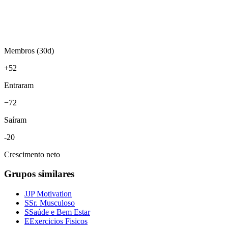
Membros (30d)
+
52
Entraram
−
72
Saíram
-20
Crescimento neto
Grupos similares
J
JP Motivation
S
Sr. Musculoso
S
Saúde e Bem Estar
E
Exercicios Fisicos