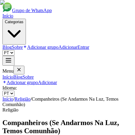
Grupo de WhatsApp
Início
Categorias
Blog
Sobre
Adicionar grupo
Adicionar
Entrar
Menu
Início
Blog
Sobre
Adicionar grupo
Adicionar
Idioma:
Início
/
Religião
/
Companheiros (Se Andarmos Na Luz, Temos
Comunhão)
Religião
Companheiros (Se Andarmos Na Luz,
Temos Comunhão)