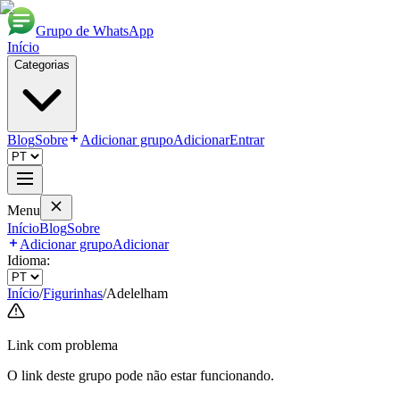
Grupo de WhatsApp
Início
Categorias
Blog
Sobre
Adicionar grupo
Adicionar
Entrar
Menu
Início
Blog
Sobre
Adicionar grupo
Adicionar
Idioma:
Início
/
Figurinhas
/
Adelelham
Link com problema
O link deste grupo pode não estar funcionando.