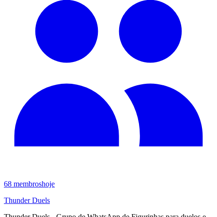
68
membros
hoje
Thunder Duels
Thunder Duels - Grupo de WhatsApp de Figurinhas para duelos e