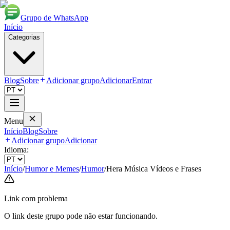
Grupo de WhatsApp
Início
Categorias
Blog
Sobre
Adicionar grupo
Adicionar
Entrar
Menu
Início
Blog
Sobre
Adicionar grupo
Adicionar
Idioma:
Início
/
Humor e Memes
/
Humor
/
Hera Música Vídeos e Frases
Link com problema
O link deste grupo pode não estar funcionando.