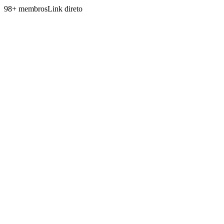
98
+
membros
Link direto