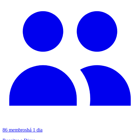
86
membros
há 1 dia