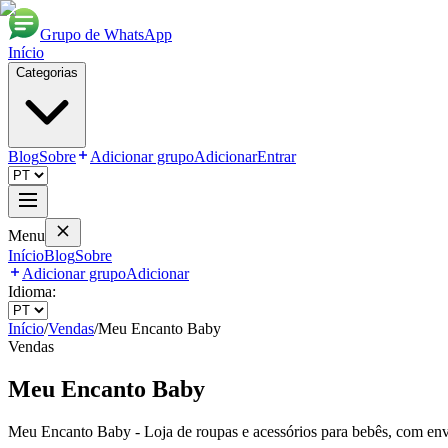
Grupo de WhatsApp
Início
Categorias
Blog
Sobre
Adicionar grupo
Adicionar
Entrar
Menu
Início
Blog
Sobre
Adicionar grupo
Adicionar
Idioma:
Início
/
Vendas
/
Meu Encanto Baby
Vendas
Meu Encanto Baby
Meu Encanto Baby - Loja de roupas e acessórios para bebês, com env