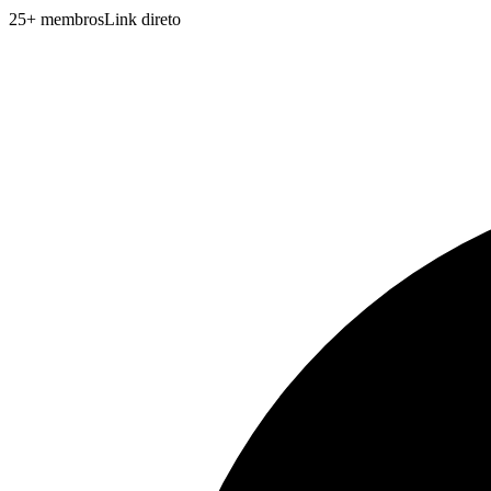
25
+
membros
Link direto