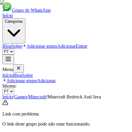
Grupo de WhatsApp
Início
Categorias
Blog
Sobre
Adicionar grupo
Adicionar
Entrar
Menu
Início
Blog
Sobre
Adicionar grupo
Adicionar
Idioma:
Início
/
Games
/
Minecraft
/
Minecraft Bedrock And Java
Link com problema
O link deste grupo pode não estar funcionando.