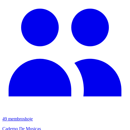
49
membros
hoje
Caderno De Musicas