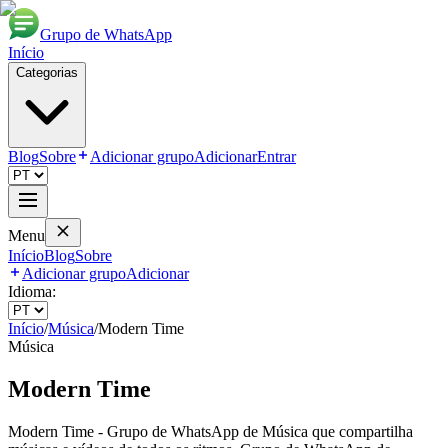
Grupo de WhatsApp
Início
Categorias
Blog
Sobre
Adicionar grupo
Adicionar
Entrar
Menu
Início
Blog
Sobre
Adicionar grupo
Adicionar
Idioma:
Início
/
Música
/
Modern Time
Música
Modern Time
Modern Time - Grupo de WhatsApp de Música que compartilha