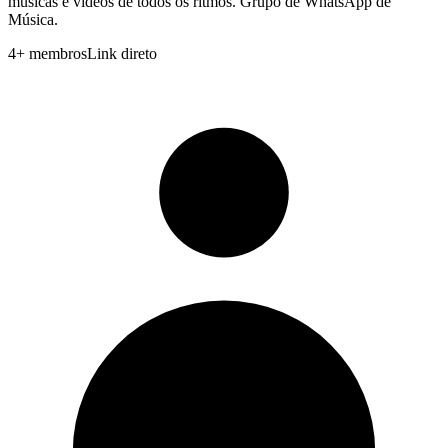
músicas e vídeos de todos os ritmos. Grupo de WhatsApp de
Música.
4
+
membros
Link direto