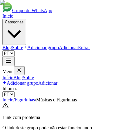
Grupo de WhatsApp
Início
Categorias
Blog
Sobre
Adicionar grupo
Adicionar
Entrar
Menu
Início
Blog
Sobre
Adicionar grupo
Adicionar
Idioma:
Início
/
Figurinhas
/
Músicas e Figurinhas
Link com problema
O link deste grupo pode não estar funcionando.