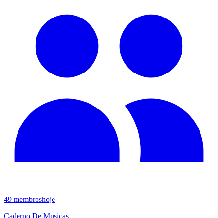
49
membros
hoje
Caderno De Musicas