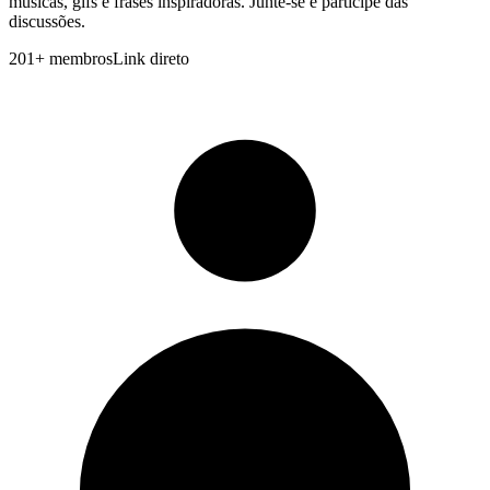
músicas, gifs e frases inspiradoras. Junte-se e participe das
discussões.
201
+
membros
Link direto