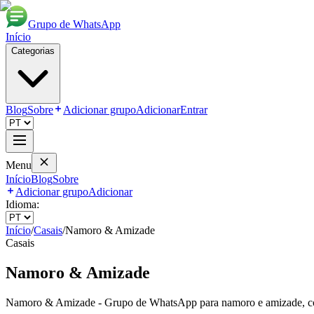
Grupo de WhatsApp
Início
Categorias
Blog
Sobre
Adicionar grupo
Adicionar
Entrar
Menu
Início
Blog
Sobre
Adicionar grupo
Adicionar
Idioma:
Início
/
Casais
/
Namoro & Amizade
Casais
Namoro & Amizade
Namoro & Amizade - Grupo de WhatsApp para namoro e amizade, com