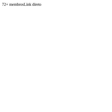
72
+
membros
Link direto